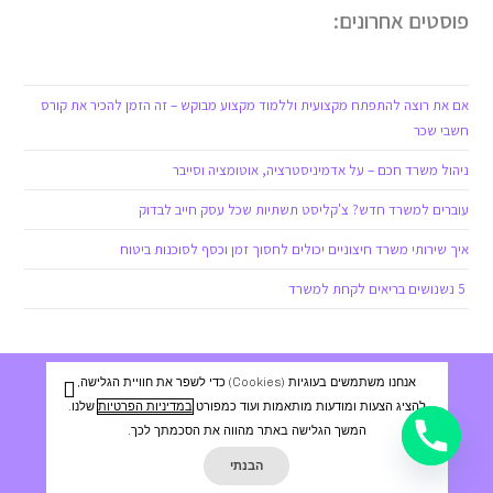
פוסטים אחרונים:
אם את רוצה להתפתח מקצועית וללמוד מקצוע מבוקש – זה הזמן להכיר את קורס
חשבי שכר
ניהול משרד חכם – על אדמיניסטרציה, אוטומציה וסייבר
עוברים למשרד חדש? צ'קליסט תשתיות שכל עסק חייב לבדוק
איך שירותי משרד חיצוניים יכולים לחסוך זמן וכסף לסוכנות ביטוח
5 נשנושים בריאים לקחת למשרד
אנחנו משתמשים בעוגיות (cookies) כדי לשפר את חוויית הגלישה,
שירותים שלנו:
להציג הצעות ומודעות מותאמות ועוד כמפורט
במדיניות הפרטיות
שלנו.
המשך הגלישה באתר מהווה את הסכמתך לכך.
הבנתי
שירותי מזכירות מרחוק