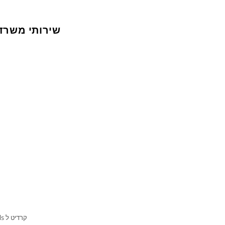
שירותי משרד
קרדיט ל fauxels באתר PEXELS