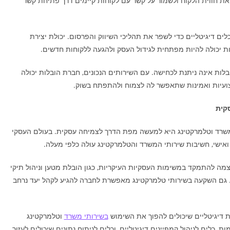
 את חווית הלקוח ולשמור על קשר עם לקוחות קיימים דרך פתיחת קשר
ם דיגיטליים כדי לשפר את תהליכי השיווק והפרסום. יכולת יצירת
יות יכולה להיות מפתחית לגידול העסק ולהגעה ללקוחות חדשים.
ות אינה ניתנת לכחישה. עם השירותים הנכונים, חברת הובלות יכולה
צועיות ואמינות שתאפשר לה לצמוח ולהתפתח בשוק.
קית
משרד וטלמרקטינג היא למעשה מפת הדרך לצמיחה עסקית. בעולם העסקי
ואישי, חשיבות שירותי המשרד והטלמרקטינג עולה כלפי מעלה.
 להתמקד במשימות העסקיות העיקריות, כגון הובלת מטען וניהול תיקי
ת. גם השקעה בשירותי טלמרקטינג מאפשרת לחברה להגיע לקהל יעד נרחב
 דיגיטליים שיכולים להפוך את השימוש
בשירותי משרד
וטלמרקטינג
, כלים לניהול קמפיינים דיגיטליים, וכלים לניתוח נתונים שיכולים לעזור