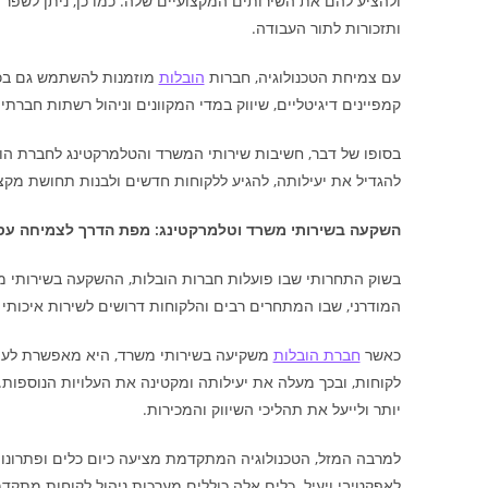
ולהציע להם את השירותים המקצועיים שלה. כמו כן, ניתן לשפר
ותזכורות לתור העבודה.
עם צמיחת הטכנולוגיה, חברות
הובלות
מוזמנות להשתמש גם בכלי
קמפיינים דיגיטליים, שיווק במדי המקוונים וניהול רשתות חברת
בסופו של דבר, חשיבות שירותי המשרד והטלמרקטינג לחברת הובל
להגדיל את יעילותה, להגיע ללקוחות חדשים ולבנות תחושת מק
השקעה בשירותי משרד וטלמרקטינג: מפת הדרך לצמיחה עס
בשוק התחרותי שבו פועלות חברות הובלות, ההשקעה בשירותי 
המודרני, שבו המתחרים רבים והלקוחות דרושים לשירות איכותי 
כאשר
חברת הובלות
משקיעה בשירותי משרד, היא מאפשרת לעצמה
לקוחות, ובכך מעלה את יעילותה ומקטינה את העלויות הנוספו
יותר ולייעל את תהליכי השיווק והמכירות.
למרבה המזל, הטכנולוגיה המתקדמת מציעה כיום כלים ופתרונות
לאפקטיבי ויעיל. כלים אלה כוללים מערכות ניהול לקוחות מתקדמות