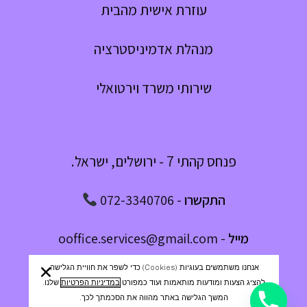
עוזרת אישית מהבית
מנהלת אדמיניסטרציה
שירותי משרד וירטואלי
פנחס קהתי 7 - ירושלים, ישראל.
התקשרו
-
072-3340706
מייל
-
ooffice.services@gmail.com
אנחנו משתמשים בעוגיות (cookies) כדי לשפר את חוויית הגלישה,
מדיניות פרטיות
|
הצהרת נגישות
|
אודות
|
יצירת קשר
להציג הצעות ומודעות מותאמות ועוד כמפורט
במדיניות הפרטיות
שלנו.
המשך הגלישה באתר מהווה את הסכמתך לכך.