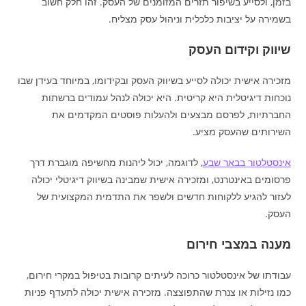
בזמן, ולסייע בשיפור תזרים המזומנים של העסק. זהו חלק חשוב
בשמירה על יציבות כלכלית וניהול עסק מצליח.
שיווק וקידום העסק
מזכירה אישית יכולה לסייע בשיווק העסק ובקידומו, במיוחד בעידן שבו
נוכחות דיגיטלית היא קריטית. היא יכולה לנהל עמודים ברשתות
החברתיות, לפרסם מבצעים ולהעלות פוסטים המקדמים את
השירותים שהעסק מציע.
אינסטלטור בבאר שבע
, לדוגמה, יכול ליהנות מחשיפה מוגברת דרך
פרסומים באינטרנט, ומזכירה אישית שמבינה בשיווק דיגיטלי יכולה
לעזור להגיע ללקוחות חדשים ולשפר את התדמית המקצועית של
העסק.
מענה במצבי חירום
עבודתו של אינסטלטור כרוכה לעיתים קרובות בטיפול במקרי חירום,
כמו נזילות או צנרת שהתפוצצה. מזכירה אישית יכולה לתעדף פניות