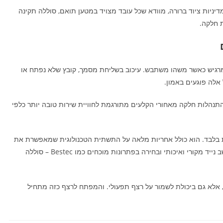
יניות ציוד ברורה, מוודא שכל עובד מצויד במטען תואם, סוללה תקינה
ת חלקה.
 מרגיש כאשר משהו משתבש. עיכוב בשליחת מסמך, קובץ שלא נפתח או
אלה פוגעים באמון.
התנהלות חלקה מאחורי הקלעים מתורגמת לחוויית שירות טובה יותר כלפי
ת בלבד. הוא כולל אחריות מלאה על התשתית הטכנולוגית שמאפשרת את
הפעילות היומיומית. הקפדה על ציוד אמין, שימוש במטען למחשב נייד מקורי ואיכותי ובחירה בפתרונות מוכחים כמו Bestec – סוללה
 אלא גם ביכולת לשמור על רצף תפעולי. והמפתח לרצף כזה מתחיל