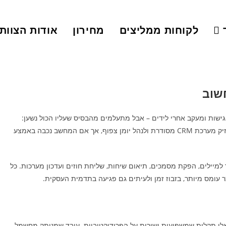
לקוחות ממליצים
מחירון
אודות הצוות
חשוב
ישות ומעקב אחרי לידים – אבל מתעלמים מהבסיס שעליו הכול נשען:
ציוד מחשוב תקין ואמין. אפשר לבנות תהליך עבודה מדויק, להחזיק מערכת CRM מסודרת ולנהל יומן צפוף, אך אם המחשב נכבה באמצע
למיילים, הפקת מסמכים, תיאום שיחות, שליחת חוזים ועדכון מערכות. כל
צר עומס מיותר, בזבוז זמן ולעיתים גם פגיעה בתדמית העסקית.
 אלו תקלות שמשפיעות ישירות על הפרודוקטיביות. עובד שמנותק מחשמל