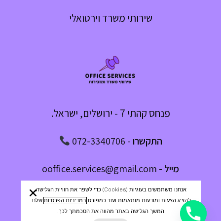
שירותי משרד וירטואלי
פנחס קהתי 7 - ירושלים, ישראל.
התקשרו
-
072-3340706
מייל
-
ooffice.services@gmail.com
אנחנו משתמשים בעוגיות (cookies) כדי לשפר את חוויית הגלישה,
מדיניות פרטיות
|
הצהרת נגישות
|
אודות
|
יצירת קשר
להציג הצעות ומודעות מותאמות ועוד כמפורט
במדיניות הפרטיות
שלנו.
המשך הגלישה באתר מהווה את הסכמתך לכך.